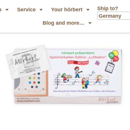
Ship to?
p
Service
Your hörbert
Germany
Blog and more…