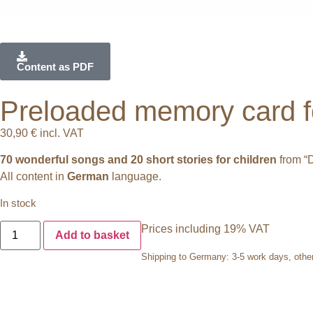
Content as PDF
Preloaded memory card fo
30,90
€
incl. VAT
70 wonderful songs and 20 short stories for children
from “D
All content in
German
language.
In stock
Prices including 19% VAT
Add to basket
Shipping to Germany: 3-5 work days, other