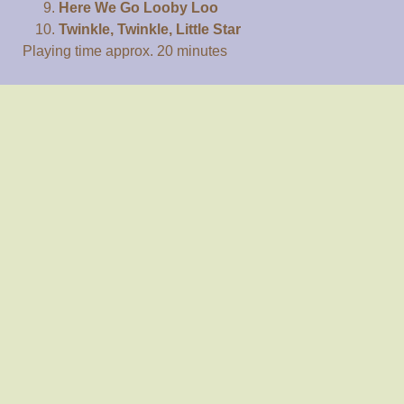
Here We Go Looby Loo
Twinkle, Twinkle, Little Star
Playing time approx. 20 minutes